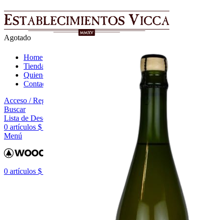
Agotado
Home
Tienda
Quienes Somos
Contactanos
Acceso / Registro
Buscar
Lista de Deseos
0
artículos
$
0,00
Menú
0
artículos
$
0,00